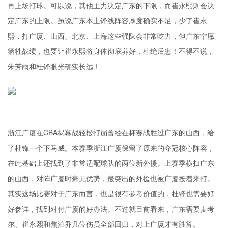
再上场打球。可以说，其他主力决定广东的下限，而崔永熙则会决
定广东的上限。虽说广东本土锋线阵容厚度确实不足，少了崔永
熙，打广厦、山西、北京、上海这些强队会非常吃力，但广东宁愿
牺牲战绩，也要让崔永熙将身体彻底养好，杜绝后患！不得不说，
朱芳雨和杜锋眼光确实长远！
浙江广厦在CBA揭幕战轻松打崩曾经在杯赛战胜过广东的山西，给
了杜锋一个下马威。本赛季浙江广厦保留了原来的夺冠核心阵容，
在此基础上还找到了非常适配球队的两位新外援。上赛季横扫广东
的山西，对阵广厦时毫无优势，最突出的外援也被广厦按着来打。
其实这场比赛对于广东而言，也是很有参考价值的，杜锋也需要好
好参详，找到对付广厦的好办法。不过就目前看来，广东需要
麦考
尔
、崔永熙和焦泊乔几位伤员全部回归，对上广厦才有胜算。