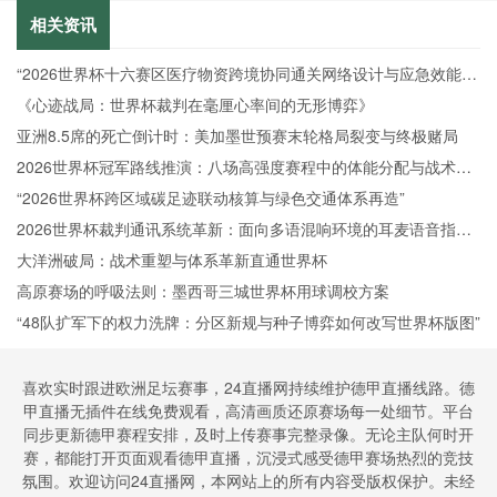
相关资讯
“2026世界杯十六赛区医疗物资跨境协同通关网络设计与应急效能提
升路径研究”
《心迹战局：世界杯裁判在毫厘心率间的无形博弈》
亚洲8.5席的死亡倒计时：美加墨世预赛末轮格局裂变与终极赌局
2026世界杯冠军路线推演：八场高强度赛程中的体能分配与战术冗
余
“2026世界杯跨区域碳足迹联动核算与绿色交通体系再造”
2026世界杯裁判通讯系统革新：面向多语混响环境的耳麦语音指令
高精度识别策略
大洋洲破局：战术重塑与体系革新直通世界杯
高原赛场的呼吸法则：墨西哥三城世界杯用球调校方案
“48队扩军下的权力洗牌：分区新规与种子博弈如何改写世界杯版图”
喜欢实时跟进欧洲足坛赛事，24直播网持续维护德甲直播线路。德
甲直播无插件在线免费观看，高清画质还原赛场每一处细节。平台
同步更新德甲赛程安排，及时上传赛事完整录像。无论主队何时开
赛，都能打开页面观看德甲直播，沉浸式感受德甲赛场热烈的竞技
氛围。欢迎访问24直播网，本网站上的所有内容受版权保护。未经