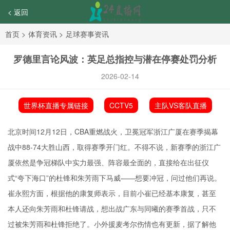
< 返回
首页
>
体育资讯
>
足球赛事资讯
罗德里言论风波：英足总指控与潜在停赛处罚分析
2026-02-14
世界杯直播专属链接
CCTV5
主队VS客队直播
北京时间12月12日，CBA重燃战火，卫冕冠军浙江广厦在赛季揭幕
战中88-74大胜山西，取得赛季开门红。不得不说，新赛季的浙江广
厦依然是争冠梯队中实力最强、阵容最全面的，直接给在出征仪
式“夸下海口”的杜锋和
朱芳雨
下马威——想要冲冠，问过他们再说。
崔永熙
方面，根据他的康复师表示，目前小崔已经基本康复，甚至
本人还向朱芳雨和杜锋请战，想出战广东与同曦的赛季首战，只不
过被朱芳雨和杜锋拒绝了。小外援麦考尔伤情也有更新，据了解他