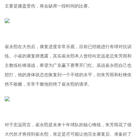
主要是膝盖受伤，将会缺席一段时间的比赛。
崔永熙在大伤后，康复进度非常乐观，目前已经能进行有球对抗训
练。小崔的康复师透露，其实崔永熙本人曾经向宏远老总朱芳雨和
主教练杜锋请战，希望为广东赢下赛季开门红。虽说崔永熙自己也
想打，他的身体状态也恢复到一个不错的水平，但朱芳雨和杜锋依
然不敢赌，非常干脆地拒绝了崔永熙的请求。
对于宏远而言，崔永熙是未来十年球队的核心锋线，朱芳雨花了很
大代价才将得到崔永熙，肯定是尽可能让他完全康复后、准备好了