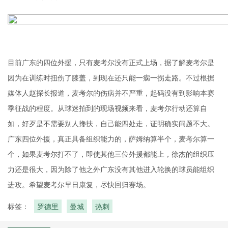
目前广东的四位外援，只有麦考尔没有正式上场，据了解麦考尔是
因为在训练时扭伤了膝盖，到现在还只能一瘸一拐走路。不过根据
媒体人赵探长报道，麦考尔的伤病并不严重，起码没有到影响本赛
季征战的程度。从球迷拍到的现场视频来看，麦考尔行动还算自
如，好歹是不需要别人搀扶，自己能四处走，证明确实问题不大。
广东四位外援，真正具备组织能力的，萨姆纳算半个，麦考尔算一
个，如果麦考尔打不了，即使其他三位外援都能上，徐杰的组织压
力还是很大，因为除了他之外广东没有其他进入轮换的球员能组织
进攻。希望麦考尔早日康复，尽快回归赛场。
标签：
罗德里
曼城
热刺