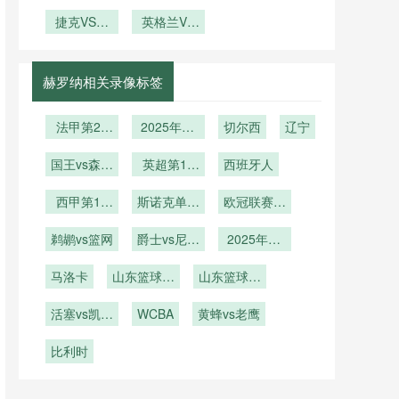
角逐背后的
杯 16 强对
——以
内加尔直播
勒·斯威夫
世界杯数据
VS美国汉
地缘棋局与
2026年世
捷克VS墨
阵出炉
特或献唱？
挪威VS塞
英格兰VS
的实证分
堡
界杯场馆为
战略价值再
西哥捷克
内加尔在线
加纳直播英
析”
VS墨西哥
实证载体
定义
格兰VS加
直播
<br /> <br
直播
纳在线直播
赫罗纳相关录像标签
/> **重写标
题：** <br
法甲第28
2025年12
切尔西
辽宁
/> 色温梯
轮
月28日
度调控下
国王vs森林
英超第16
西班牙人
LED照明对
狼
轮
HDR转播
西甲第16
斯诺克单局
欧冠联赛阶
色彩还原精
轮
限时赛第1
段第6轮
度的影响机
鹈鹕vs篮网
爵士vs尼克
轮
2025年12
理——以
斯
月5日
2026年世
马洛卡
山东篮球联
山东篮球联
界杯场馆为
赛
赛总决赛第
实证案例
活塞vs凯尔
WCBA
黄蜂vs老鹰
2轮
特人
比利时