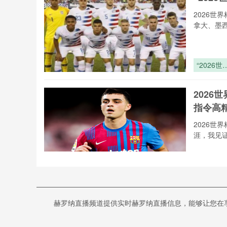
世预赛末
格局裂变
2026世
终极赌局
拿大、墨
“2026世
杯跨区域
足迹联动
202
算与绿色
指令高
通体系再
造”
2026
涯，我见
2026世界
杯裁判通
系统革新
202
面向多语
赫罗纳直播频道提供实时赫罗纳直播信息，能够让您在享受高
术冗余
响环境的
麦语音指
2026
高精度识