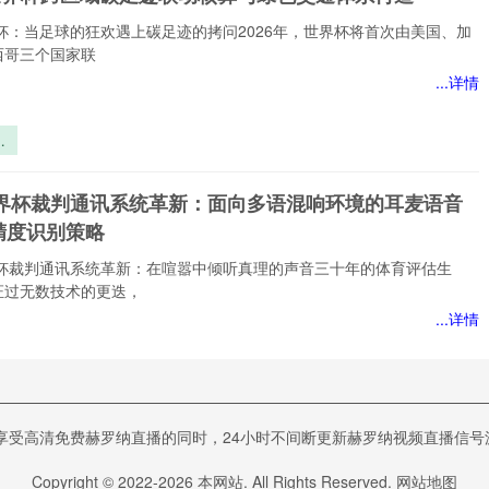
轮
与
界杯：当足球的狂欢遇上碳足迹的拷问2026年，世界杯将首次由美国、加
西哥三个国家联
...详情
界
碳
核
6世界杯裁判通讯系统革新：面向多语混响环境的耳麦语音
交
精度识别策略
世界杯裁判通讯系统革新：在喧嚣中倾听真理的声音三十年的体育评估生
证过无数技术的更迭，
...详情
讯
：
6世界杯冠军路线推演：八场高强度赛程中的体能分配与战
混
清免费赫罗纳直播的同时，24小时不间断更新赫罗纳视频直播信号源。-24
耳
令
世界杯冠军路线推演：八场高强度赛程中的体能分配与战术冗余作为一个跟
Copyright © 2022-
2026
本网站. All Rights Reserved.
网站地图
别