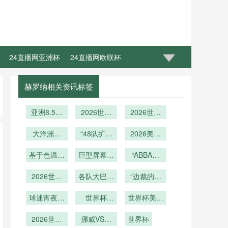
24直播网亚洲杯
24直播网欧联杯
赫罗纳相关资讯标签
亚洲8.5席
2026世界
2026世界
的死亡倒计
杯裁判通讯
杯冠军路线
时：美加墨
大洋洲破
系统革新：
“48队扩军
推演：八场
2026美加
世预赛末轮
局：战术重
面向多语混
下的权力洗
高强度赛程
墨世界杯供
格局裂变与
塑与体系革
基于色温梯
响环境的耳
牌：分区新
巨型屏幕下
中的体能分
应链预警：
“ABBA法
新直通世界
度的LED照
终极赌局
麦语音指令
规与种子博
的守门员困
配与战术冗
跨境冷链食
则：点球点
明系统对高
2026世界
杯
高精度识别
弈如何改写
各队大巴行
境：2026
品检疫新规
上的命运翻
“边裁的跑
余
动态范围电
杯洲际附加
世界杯战术
程精确时间
世界杯版
策略
与通关壁垒
转与心理暗
动耐力如何
视转播色彩
球迷宵夜首
赛“六强争
盲区新解
世界杯
图”
表”
影响越位判
世界杯美食
加剧
战”
还原精度的
二”赛会
选地
2026主题
罚精度——
大战：墨西
制：主办权
2026世界
影响机制
曲猜想：泰
挪威VS塞
基于美加墨
世界杯
哥玉米卷