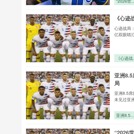
“2026世
杯十六赛
医疗物资
《心迹
境协同通
网络设计
心迹战局
应急效能
亿双眼睛
升路径研
究”
《心迹战
局：世界
裁判在毫
亚洲8
心率间的
局
形博弈》
亚洲8.
未见过亚
亚洲8.5
的死亡倒
时：美加
“202