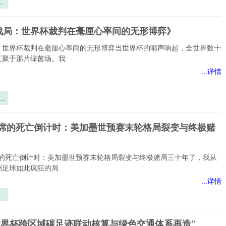
界
区
跨
战局：世界杯裁判在毫厘心率间的无形博弈》
关
与
：世界杯裁判在毫厘心率间的无形博弈当世界杯的哨声响起，全世界数十
提
汇聚于那片绿茵场。我
...详情
杯
厘
.5席的死亡倒计时：美加墨世预赛末轮格局裂变与终极赌
无
5席的死亡倒计时：美加墨世预赛末轮格局裂变与终极赌局三十年了，我从
洲足球如此疯狂的局
...详情
席
计
墨
6世界杯跨区域碳足迹联动核算与绿色交通体系再造”