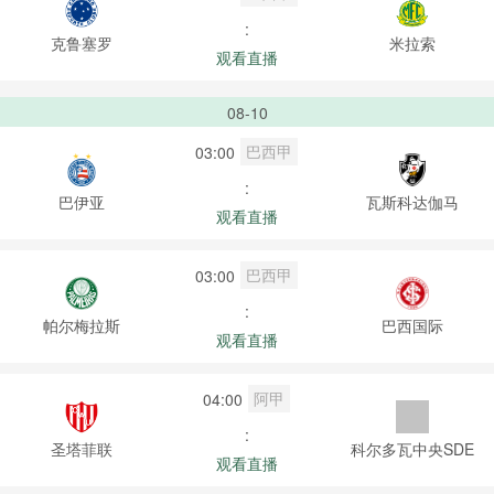
:
克鲁塞罗
米拉索
观看直播
08-10
巴西甲
03:00
:
巴伊亚
瓦斯科达伽马
观看直播
巴西甲
03:00
:
帕尔梅拉斯
巴西国际
观看直播
阿甲
04:00
:
圣塔菲联
科尔多瓦中央SDE
观看直播