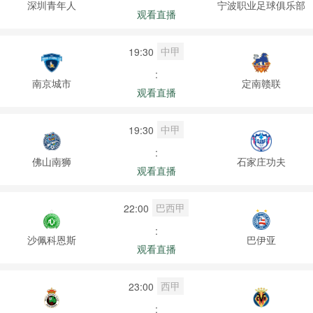
深圳青年人
宁波职业足球俱乐部
观看直播
中甲
19:30
:
南京城市
定南赣联
观看直播
中甲
19:30
:
佛山南狮
石家庄功夫
观看直播
巴西甲
22:00
:
沙佩科恩斯
巴伊亚
观看直播
西甲
23:00
: