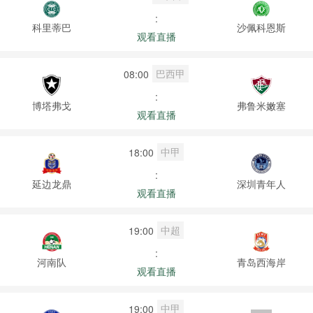
:
科里蒂巴
沙佩科恩斯
观看直播
巴西甲
08:00
:
博塔弗戈
弗鲁米嫩塞
观看直播
中甲
18:00
:
延边龙鼎
深圳青年人
观看直播
中超
19:00
:
河南队
青岛西海岸
观看直播
中甲
19:00