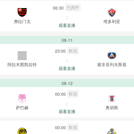
巴西甲
06:30
:
弗拉门戈
维多利亚
观看直播
08-11
欧冠
23:00
:
阿拉木图凯拉特
索非亚列夫斯基
观看直播
08-12
欧冠
00:00
:
萨巴赫
奥胡斯
观看直播
欧冠
00:00