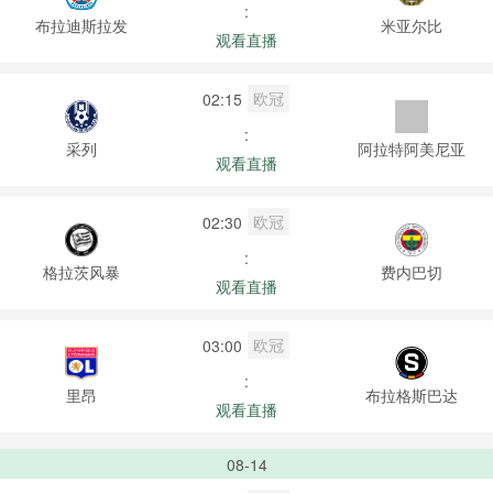
:
布拉迪斯拉发
米亚尔比
观看直播
欧冠
02:15
:
采列
阿拉特阿美尼亚
观看直播
欧冠
02:30
:
格拉茨风暴
费内巴切
观看直播
欧冠
03:00
:
里昂
布拉格斯巴达
观看直播
08-14