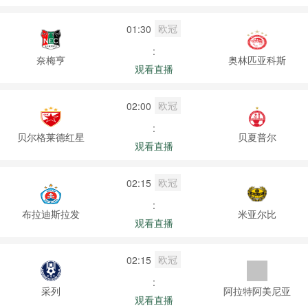
欧冠
01:30
:
奈梅亨
奥林匹亚科斯
观看直播
欧冠
02:00
:
贝尔格莱德红星
贝夏普尔
观看直播
欧冠
02:15
:
布拉迪斯拉发
米亚尔比
观看直播
欧冠
02:15
:
采列
阿拉特阿美尼亚
观看直播