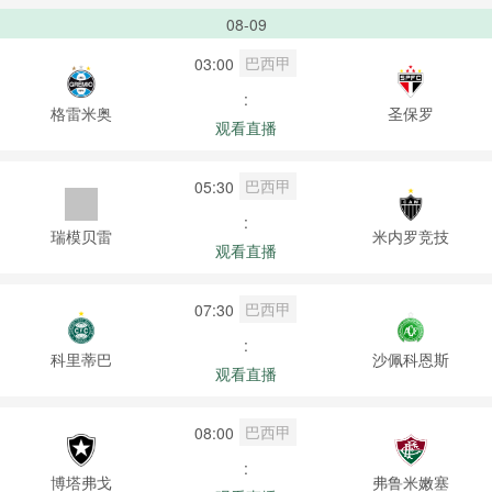
08-09
巴西甲
03:00
:
格雷米奥
圣保罗
观看直播
巴西甲
05:30
:
瑞模贝雷
米内罗竞技
观看直播
巴西甲
07:30
:
科里蒂巴
沙佩科恩斯
观看直播
巴西甲
08:00
:
博塔弗戈
弗鲁米嫩塞