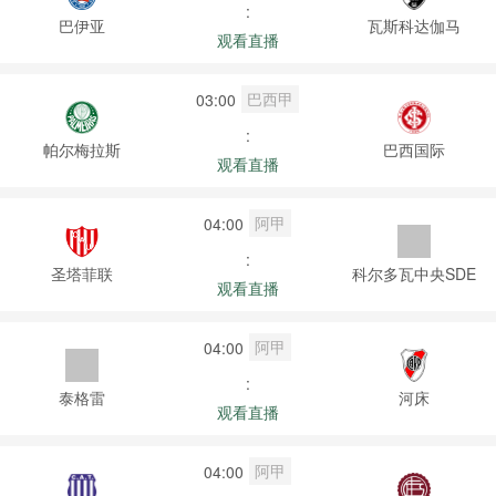
:
巴伊亚
瓦斯科达伽马
观看直播
巴西甲
03:00
:
帕尔梅拉斯
巴西国际
观看直播
阿甲
04:00
:
圣塔菲联
科尔多瓦中央SDE
观看直播
阿甲
04:00
:
泰格雷
河床
观看直播
阿甲
04:00