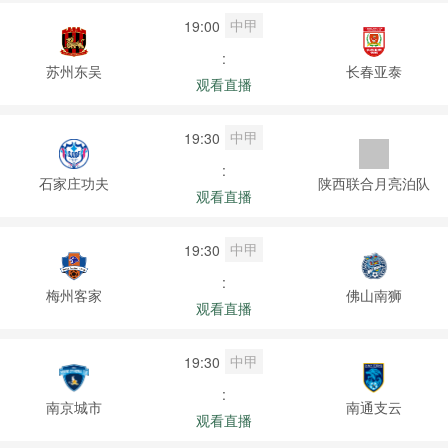
中甲
19:00
:
苏州东吴
长春亚泰
观看直播
中甲
19:30
:
石家庄功夫
陕西联合月亮泊队
观看直播
中甲
19:30
:
梅州客家
佛山南狮
观看直播
中甲
19:30
:
南京城市
南通支云
观看直播