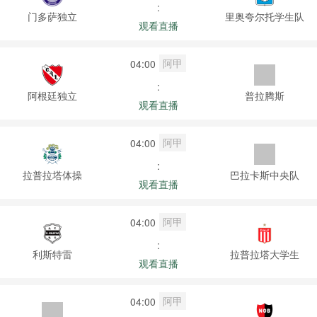
:
门多萨独立
里奥夸尔托学生队
观看直播
阿甲
04:00
:
阿根廷独立
普拉腾斯
观看直播
阿甲
04:00
:
拉普拉塔体操
巴拉卡斯中央队
观看直播
阿甲
04:00
:
利斯特雷
拉普拉塔大学生
观看直播
阿甲
04:00