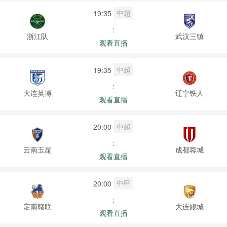
中超
19:35
:
浙江队
武汉三镇
观看直播
中超
19:35
:
大连英博
辽宁铁人
观看直播
中超
20:00
:
云南玉昆
成都蓉城
观看直播
中甲
20:00
:
定南赣联
大连鲲城
观看直播