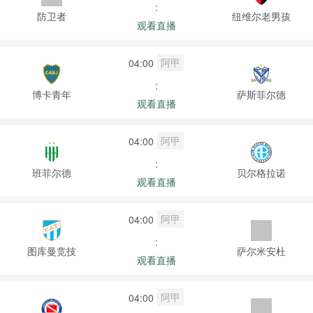
:
防卫者
纽维尔老男孩
观看直播
阿甲
04:00
:
博卡青年
萨斯菲尔德
观看直播
阿甲
04:00
:
班菲尔德
贝尔格拉诺
观看直播
阿甲
04:00
:
图库曼竞技
萨尔米安杜
观看直播
阿甲
04:00