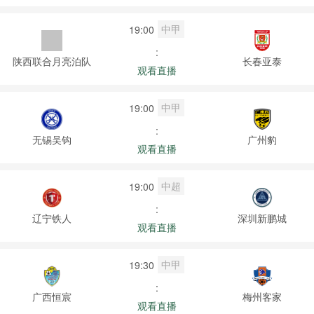
中甲
19:00
:
陕西联合月亮泊队
长春亚泰
观看直播
中甲
19:00
:
无锡吴钩
广州豹
观看直播
中超
19:00
:
辽宁铁人
深圳新鹏城
观看直播
中甲
19:30
:
广西恒宸
梅州客家
观看直播