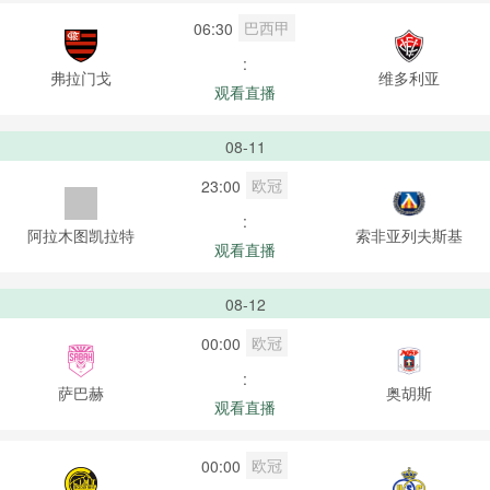
巴西甲
06:30
:
弗拉门戈
维多利亚
观看直播
08-11
欧冠
23:00
:
阿拉木图凯拉特
索非亚列夫斯基
观看直播
08-12
欧冠
00:00
:
萨巴赫
奥胡斯
观看直播
欧冠
00:00