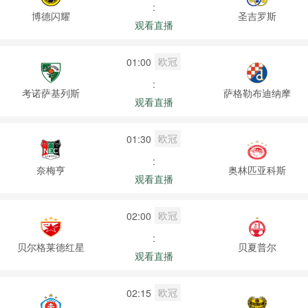
:
博德闪耀
圣吉罗斯
观看直播
欧冠
01:00
:
考诺萨基列斯
萨格勒布迪纳摩
观看直播
欧冠
01:30
:
奈梅亨
奥林匹亚科斯
观看直播
欧冠
02:00
:
贝尔格莱德红星
贝夏普尔
观看直播
欧冠
02:15