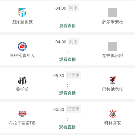
阿甲
04:00
:
图库曼竞技
萨尔米安杜
观看直播
阿甲
04:00
:
阿根廷青年人
竞技俱乐部
观看直播
巴西甲
05:30
:
桑托斯
巴拉纳竞技
观看直播
巴西甲
05:30
:
布拉干蒂诺RB
科林蒂安
观看直播