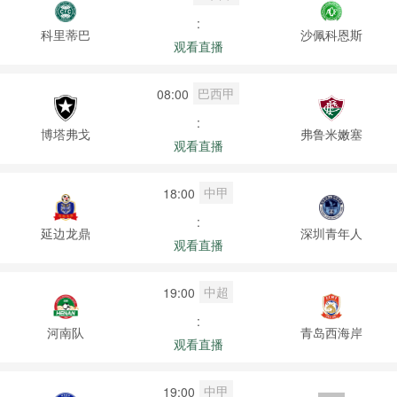
:
科里蒂巴
沙佩科恩斯
观看直播
巴西甲
08:00
:
博塔弗戈
弗鲁米嫩塞
观看直播
中甲
18:00
:
延边龙鼎
深圳青年人
观看直播
中超
19:00
:
河南队
青岛西海岸
观看直播
中甲
19:00