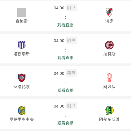
阿甲
04:00
:
泰格雷
河床
观看直播
阿甲
04:00
:
塔勒瑞斯
拉努斯
观看直播
阿甲
04:00
:
圣洛伦索
飓风队
观看直播
阿甲
04:00
:
罗萨里奥中央
阿尔多斯维
观看直播