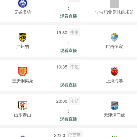
:
无锡吴钩
宁波职业足球俱乐部
观看直播
中甲
19:30
:
广州豹
广西恒宸
观看直播
中超
19:35
:
重庆铜梁龙
上海海港
观看直播
中超
20:00
:
山东泰山
天津津门虎
观看直播
巴西甲
22:00